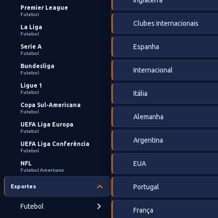
Inglaterra
Premier League
Futebol
Clubes Internacionais
La Liga
Futebol
Espanha
Serie A
Futebol
Bundesliga
Internacional
Futebol
Ligue 1
Futebol
Itália
Copa Sul-Americana
Futebol
Alemanha
UEFA Liga Europa
Futebol
Argentina
UEFA Liga Conferência
Futebol
EUA
NFL
Futebol Americano
Portugal
Esportes
Futebol
França