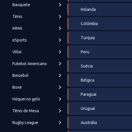
Basquete
Holanda
Tênis
Colômbia
MMA
Turquia
eSports
Vôlei
Peru
Futebol Americano
Suécia
Beisebol
Bélgica
Boxe
Paraguai
Hóquei no gelo
Uruguai
Tênis de Mesa
Rugby League
Austrália