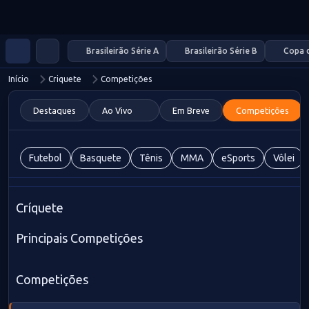
Brasileirão Série A
Brasileirão Série B
Copa d
Início
Criquete
Competições
Destaques
Ao Vivo
Em Breve
Competições
Futebol
Basquete
Tênis
MMA
eSports
Vôlei
Críquete
Principais Competições
Competições