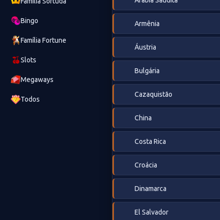
Arábia Saudita
Família Sortuda
Bingo
Armênia
Família Fortune
Áustria
Slots
Bulgária
Megaways
Cazaquistão
Todos
China
Costa Rica
Croácia
Dinamarca
El Salvador