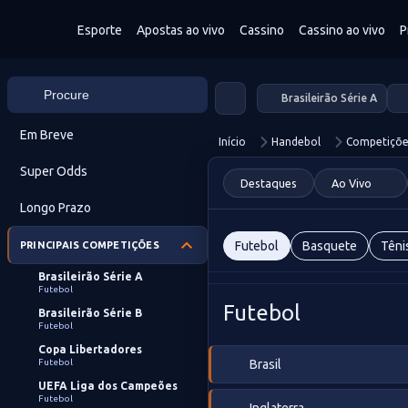
Esporte
Apostas ao vivo
Cassino
Cassino ao vivo
P
Brasileirão Série A
Em Breve
Início
Handebol
Competiçõe
Super Odds
Destaques
Ao Vivo
Longo Prazo
Futebol
Basquete
Têni
PRINCIPAIS COMPETIÇÕES
Brasileirão Série A
Futebol
Futebol
Brasileirão Série B
Futebol
Copa Libertadores
Futebol
Brasil
UEFA Liga dos Campeões
Futebol