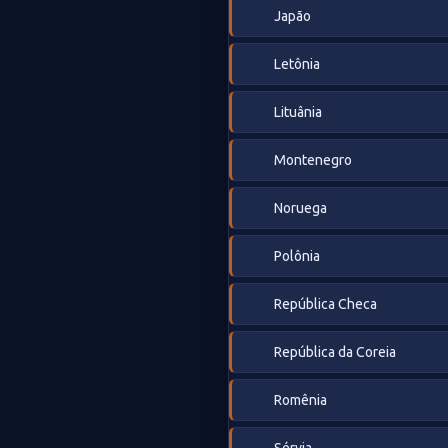
Japão
Letônia
Lituânia
Montenegro
Noruega
Polônia
República Checa
República da Coreia
Romênia