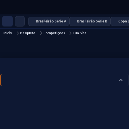
Brasileirão Série A
Brasileirão Série B
Copa 
Início
Basquete
Competições
Eua Nba