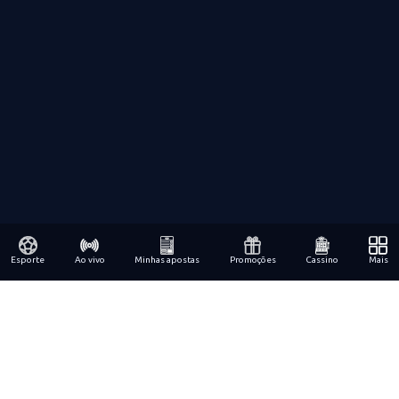
Esporte
Ao vivo
Minhas apostas
Promoções
Cassino
Mais
Licença