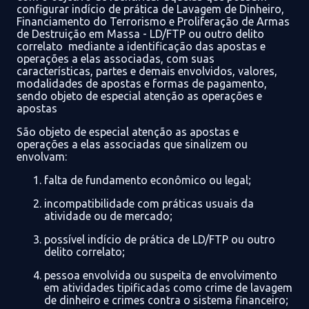
configurar indício de prática de
Lavagem de Dinheiro,
Financiamento do Terrorismo e Proliferação de Armas
de Destruição em Massa - LD/FTP
ou outro delito
correlato
mediante a identificação
das apostas e
op
erações a el
as associadas,
com suas
características,
partes e demais envolvidos, valores,
modalidades
de apostas e formas de pagamento,
sendo objeto de especial atenção
as operações e
apostas
São objeto de espe
cial atenção as
apostas e
operações
a elas associadas que sinalizem
ou
envolvam
:
f
alta de fundamento econômico ou legal;
in
compatibilidade
com práticas usuais da
atividade ou de mercado;
p
ossível indício de prática de LD
/FTP ou outro
delito correlat
o;
pessoa envolvida ou suspeita de envolvimento
em atividades tipificadas como crime de
lavagem
de dinheiro e crimes contra o sistema financeiro;