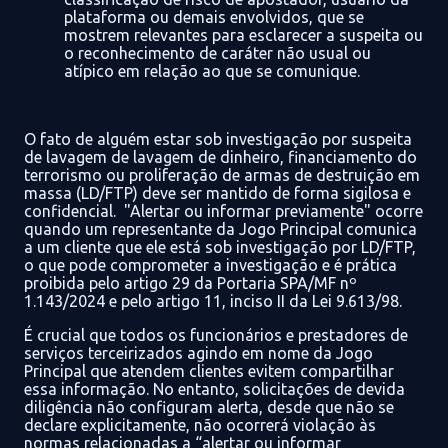
plataforma ou demais envolvidos, que se
mostrem
relevantes para esclarecer a suspeita ou
o reconhecimento de caráter não usual ou
atípico em relação ao
que se comunique.
O fato de alguém estar sob investigação por suspeita
de lavagem de
lavagem de dinheiro, financiamento do
terrorismo ou proliferação de armas de destruição em
massa
(LD/FT
P) deve ser mantido de forma sigilosa e
confidencial.
"Alertar ou informar previamente" ocorre
quando um representante da
Jogo Principal
comunica
a um cliente que ele está sob investigação por
LD/FTP
,
o que pode comprometer a investigação
e é
prática
proibida pelo artigo 29 da Portaria SPA/MF nº
1.143/2024 e pelo artigo 11, inciso II da Lei 9.613/98.
É crucial que todos os funcionários
e prestadores de
serviços terceirizados agindo em nome da Jogo
Principal
que atendem clientes evitem compartilhar
essa informação. No entanto, solicitações de devida
diligência não configuram alerta, desde que não se
declare explicitamente, não ocorrerá violação às
normas relacionadas
a
“alertar ou informar