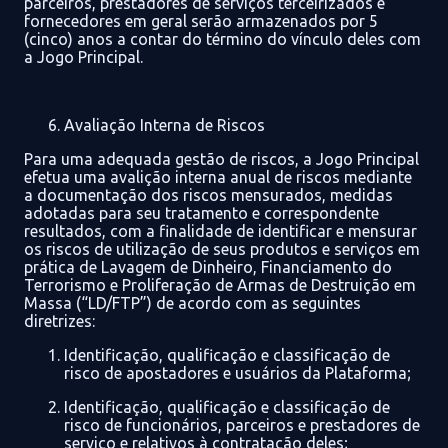
parceiros, prestadores de serviços terceirizados e
fornecedores em geral
serão armazenados por 5
(cinco) anos a contar do término do vínculo deles com
a Jogo Principal.
Avaliação Interna de Riscos
Para uma adequada gestão de riscos, a
Jogo Principal
efetua uma avalição interna
anual
de riscos
mediante
a documentação dos riscos mensurados, medidas
adotadas para seu tratamento e correspondente
resultados,
com a finalidade de identificar
e mensurar
os riscos
de utilização de seus produtos e serviços em
prática de
Lavagem de Dinheiro, Financiamento do
Terrorismo e Proliferação de Armas de Destruição em
Massa
(
“
LD/FTP
”)
de acordo com as seguintes
diretrizes:
Identificação, qualificação
e classificação
de
risco
de
a
postadores e usuários da Plataforma;
Identificação, qualificação e classificação de
risco
de funcionários
, parceiros e prestadores de
serviço
e relativos à contratação deles
;