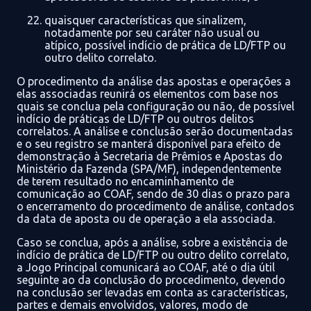
quaisquer características que sinalizem,
notadamente por seu caráter não usual ou
atípico, possível
indício de prática de LD/FTP ou
outro delito correlato.
O procedimento
da análise das apostas e operações a
elas associadas reunirá os elementos com base nos
quais
se conclua pela configuração ou não, de possível
indício de práticas de LD
/FTP ou outros delitos
correlatos.
A análise e conclusão serão documentadas
e o seu registro se manterá disponível para efeito de
demonstração à Secretaria de Prêmios e Apostas do
Ministério da Fazenda (SPA/MF)
, independente
mente
de terem resultado no e
ncaminhamento de
comunicação ao COAF, sendo
de 30 dias
o prazo para
o encerramento do procedimento de análise
, contados
da data de aposta ou de operação a ela associada.
Caso se conclua, após a análise, sobre a
existência de
indício de prática de LD/FTP ou outro delito correlato,
a
Jogo Principal
comunicar
á
ao CO
AF,
até o dia útil
seguinte
ao da conclusão do procedimento,
deve
ndo
na conclusão ser levadas em conta
as
características,
partes e demais envolvidos, valores, modo de