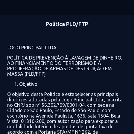
Política PLD/FTP
JOGO PRINCIPAL LTDA.
PO
LÍTICA DE
PREVENÇÃO
À LAVAGEM DE DINHEIRO,
AO FINANCIAMENTO DO TERRORISMO E
À
PROLIFERAÇÃO DE ARMAS DE DESTRUIÇÃO EM
MASSA (PLD/FTP)
Objetivo
O objetivo dest
a Política é
e
stabelecer as
principais
diretrizes
adotadas pela
Jogo Principal Ltda.
, inscrita
no CNPJ sob nº 56.302.709/0001-04, com sede na
Cidade de São Paulo, Estado de São Paulo, com
escritório na Avenida Paulista, 1636, sala 1504, Bela
Vista, 01310-200, com autorização para explorar a
modalidade lotérica de apostas de quota fixa de
acordo com a Portaria SPA/MF Nº 262, de