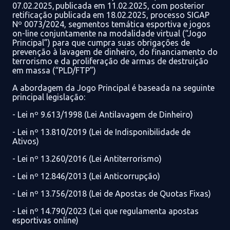
07.02.2025, publicada em 11.02.2025, com posterior
retificação publicada em 18.02.2025, processo SIGAP
Nº 0073/2024, segmentos temática esportiva e jogos
on-line conjuntamente na modalidade virtual (“
Jogo
Principal
”)
para que cumpra suas obrigações
de
prevenção
à
lavagem de dinheiro,
do financiamento do
terrorismo e
d
a proliferação de armas de destruição
em massa
(“
PLD/FTP
”)
A abordagem da
Jogo Principal
é baseada n
a seguinte
principa
l
legislação
:
- Lei nº 9.613/1998 (Lei Antilavagem de Dinheiro)
- Lei nº 13.810/2019 (Lei de Indisponibilidade de
Ativos)
- Lei nº 13.2
6
0
/2016 (Lei Antiterrorismo)
- Lei nº 12.846/2013 (Lei Anticorrupção)
- Lei nº 13.756/2018 (Lei de Apostas de Quotas Fixas)
- Lei nº 14.790/2023 (
L
ei que regulamenta apostas
esportivas online)