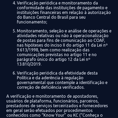
Verificação periódica e monitoramento da
conformidade das instituições de pagamento e
instituições financeiras
em relação à autorização
do Banco Central do Brasil para seu
funcionamento;
Monitoramento, seleção e análise de operações e
atividades relativas ou não à operacionalização
de postas para fins de comunicação ao COAF
,
nas hipóteses
do inciso II do artigo 11 da Lei nº
9.613
/1998, bem como realização das
comunicações previstas no artigo 11 e no
parágrafo único do artigo 12 da Lei nº
13.810
/2019.
Verificação periódica da efetividade d
esta
Política e da aderência à regulação
governamental que contemple a identificação e
correção de deficiência verificados.
A verificação e monitoramento de
apostadores,
usuários de
plataforma, funcionários
, parceiros
,
prestadores de serviços terceirizados
e fornecedores
em geral
serão efetuados
por procedimentos
conhecidos como “
Know
Your
” ou KC
(“Conheça o