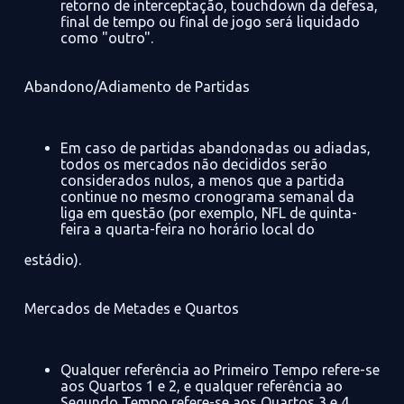
retorno de interceptação, touchdown da defesa,
final de tempo ou final de jogo será liquidado
como "outro".
Abandono/Adiamento de Partidas
Em caso de partidas abandonadas ou adiadas,
todos os mercados não decididos serão
considerados nulos, a menos que a partida
continue no mesmo cronograma semanal da
liga em questão (por exemplo, NFL de quinta-
feira a quarta-feira no horário local do
estádio).
Mercados de Metades e Quartos
Qualquer referência ao Primeiro Tempo refere-se
aos Quartos 1 e 2, e qualquer referência ao
Segundo Tempo refere-se aos Quartos 3 e 4.