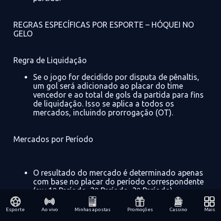
REGRAS ESPECÍFICAS POR ESPORTE – HÓQUEI NO
GELO
Regra de Liquidação
Se o jogo for decidido por disputa de pênaltis,
um gol será adicionado ao placar do time
vencedor e ao total de gols da partida para fins
de liquidação. Isso se aplica a todos os
mercados, incluindo prorrogação (OT).
Mercados por Período
O resultado do mercado é determinado apenas
com base no placar do período correspondente
(ex.: 1º Período, 2º Período, 3º Período).
Apenas os gols marcados dentro do período
Esporte
Ao vivo
Minhas apostas
Promoções
Cassino
Mais
indicado contam. Salvo indicação em contrário,