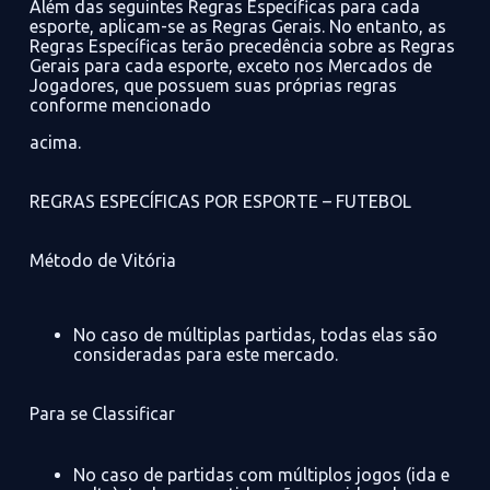
Além das seguintes Regras Específicas para cada
esporte, aplicam-se as Regras Gerais. No entanto, as
Regras Específicas terão precedência sobre as Regras
Gerais para cada esporte, exceto nos Mercados de
Jogadores, que possuem suas próprias regras
conforme mencionado
acima.
REGRAS ESPECÍFICAS POR ESPORTE – FUTEBOL
Método de Vitória
No caso de múltiplas partidas, todas elas são
consideradas para este mercado.
Para se Classificar
No caso de partidas com múltiplos jogos (ida e