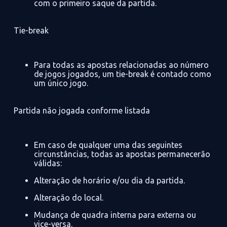
com o primeiro saque da partida.
Tie-break
Para todas as apostas relacionadas ao número
de jogos jogados, um tie-break é contado como
um único jogo.
Partida não jogada conforme listada
Em caso de qualquer uma das seguintes
circunstâncias, todas as apostas permanecerão
válidas:
Alteração de horário e/ou dia da partida.
Alteração do local.
Mudança de quadra interna para externa ou
vice-versa.