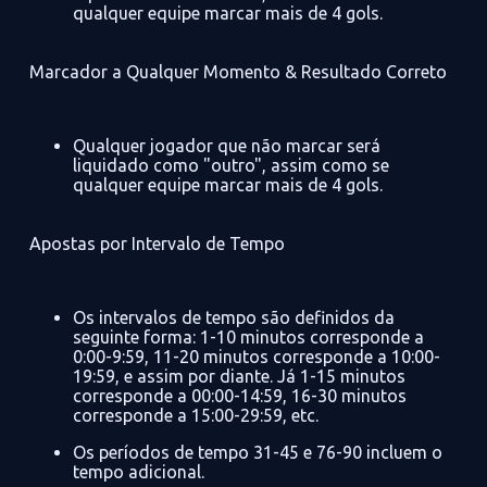
qualquer equipe marcar mais de 4 gols.
Marcador a Qualquer Momento & Resultado Correto
Qualquer jogador que não marcar será
liquidado como "outro", assim como se
qualquer equipe marcar mais de 4 gols.
Apostas por Intervalo de Tempo
Os intervalos de tempo são definidos da
seguinte forma: 1-10 minutos corresponde a
0:00-9:59, 11-20 minutos corresponde a 10:00-
19:59, e assim por diante. Já 1-15 minutos
corresponde a 00:00-14:59, 16-30 minutos
corresponde a 15:00-29:59, etc.
Os períodos de tempo 31-45 e 76-90 incluem o
tempo adicional.