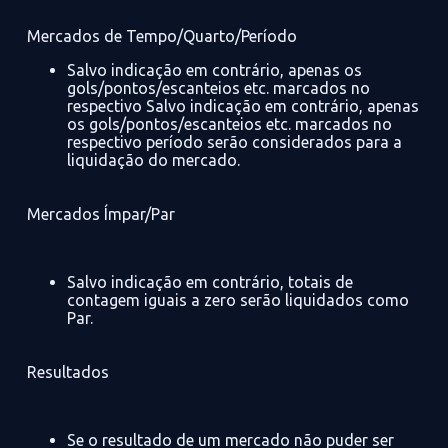
Mercados de Tempo/Quarto/Período
Salvo indicação em contrário, apenas os
gols/pontos/escanteios etc. marcados no
respectivo Salvo indicação em contrário, apenas
os gols/pontos/escanteios etc. marcados no
respectivo período serão considerados para a
liquidação do mercado.
Mercados Ímpar/Par
Salvo indicação em contrário, totais de
contagem iguais a zero serão liquidados como
Par.
Resultados
Se o resultado de um mercado não puder ser