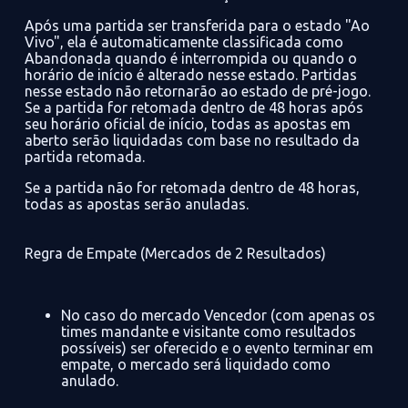
Após uma partida ser transferida para o estado "Ao
Vivo", ela é automaticamente classificada como
Abandonada quando é interrompida ou quando o
horário de início é alterado nesse estado. Partidas
nesse estado não retornarão ao estado de pré-jogo.
Se a partida for retomada dentro de 48 horas após
seu horário oficial de início, todas as apostas em
aberto serão liquidadas com base no resultado da
partida retomada.
Se a partida não for retomada dentro de 48 horas,
todas as apostas serão anuladas.
Regra de Empate (Mercados de 2 Resultados)
No caso do mercado Vencedor (com apenas os
times mandante e visitante como resultados
possíveis) ser oferecido e o evento terminar em
empate, o mercado será liquidado como
anulado.