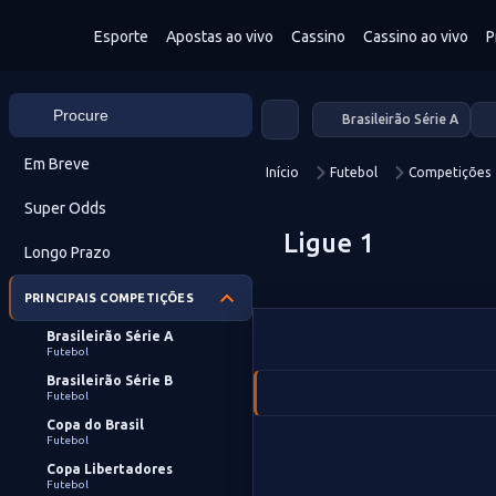
Esporte
Apostas ao vivo
Cassino
Cassino ao vivo
P
Brasileirão Série A
Em Breve
Início
Futebol
Competições
Super Odds
Ligue 1
Longo Prazo
PRINCIPAIS COMPETIÇÕES
Brasileirão Série A
Futebol
Brasileirão Série B
Futebol
Copa do Brasil
Futebol
Copa Libertadores
Futebol