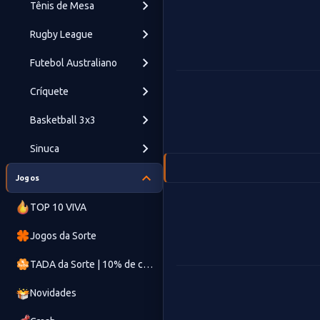
Tênis de Mesa
Rugby League
Futebol Australiano
Críquete
Basketball 3x3
Sinuca
Jogos
TOP 10 VIVA
Jogos da Sorte
TADA da Sorte | 10% de cashback diariamente!
Novidades