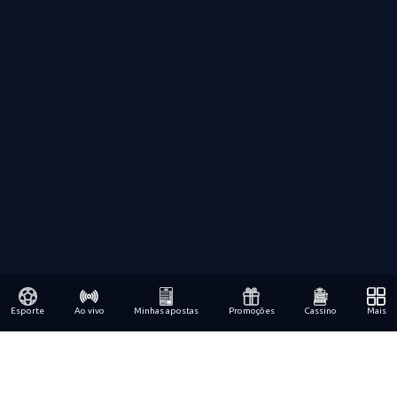
Esporte
Ao vivo
Minhas apostas
Promoções
Cassino
Mais