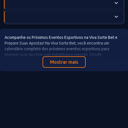
Acompanhe os Próximos Eventos Esportivos na Viva Sorte Bet e
Prepare Suas Apostas! Na Viva Sorte Bet, você encontra um
calendário completo dos próximos eventos esportivos para
planejar suas apostas com estratégia e emoção. Desde
campeonatos de futebol, basquete e tênis até outras competições
Mostrar mais
internacionais, nossa plataforma oferece tudo o que você precisa
para acompanhar seu esporte favorito e apostar com segurança.
Com informações atualizadas em tempo real, odds competitivas e
uma interface intuitiva, você tem o controle total para aproveitar ao
máximo cada evento. Além disso, nossa plataforma é
regulamentada e confiável, garantindo um ambiente seguro e justo
para todos os usuários. Para completar, incentivamos o jogo
responsável, com ferramentas que ajudam você a gerenciar suas
apostas e manter uma experiência equilibrada e divertida. Seja para
iniciantes ou apostadores experientes, a Viva Sorte Bet é o lugar
certo para transformar a emoção dos esportes em momentos