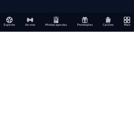
Esporte
Ao vivo
Minhas apostas
Promoções
Cassino
Mais
Licença
Informações
Jurídico
Suporte
Pagamentos