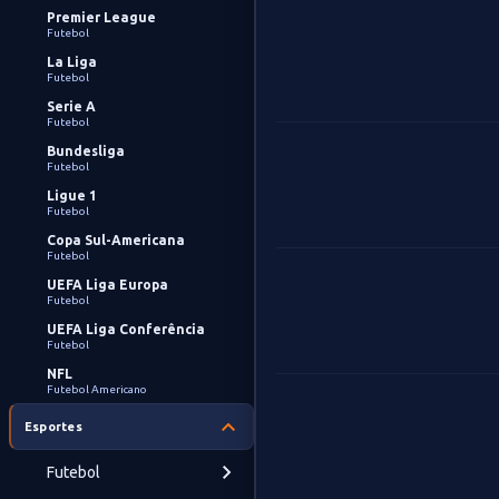
Premier League
Futebol
La Liga
Futebol
Serie A
Futebol
Bundesliga
Futebol
Ligue 1
Futebol
Copa Sul-Americana
Futebol
UEFA Liga Europa
Futebol
UEFA Liga Conferência
Futebol
NFL
Futebol Americano
Esportes
Futebol