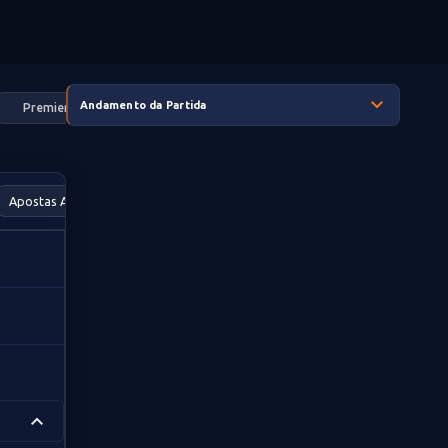
Andamento da Partida
Premier League
La Liga
Serie A
Bundesliga
Ligue 1
Apostas Acumuladas ⚡️
Longo Prazo