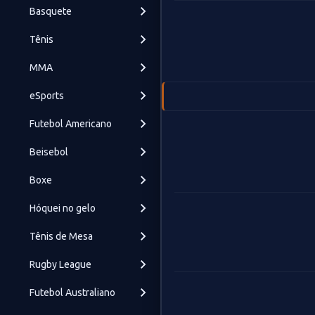
Basquete
Tênis
MMA
eSports
Futebol Americano
Beisebol
Boxe
Hóquei no gelo
Tênis de Mesa
Rugby League
Futebol Australiano