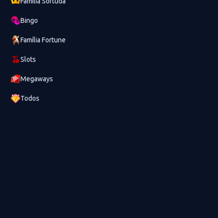
Família Sortuda
Bingo
Família Fortune
Slots
Megaways
Todos