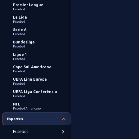
Premier League
Futebol
La Liga
Futebol
Serie A
Futebol
Bundesliga
Futebol
Ligue 1
Futebol
Copa Sul-Americana
Futebol
UEFA Liga Europa
Futebol
UEFA Liga Conferência
Futebol
NFL
Futebol Americano
Esportes
Futebol