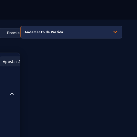
Andamento da Partida
Premier League
La Liga
Serie A
Bundesliga
Ligue 1
Apostas Acumuladas ⚡️
Longo Prazo