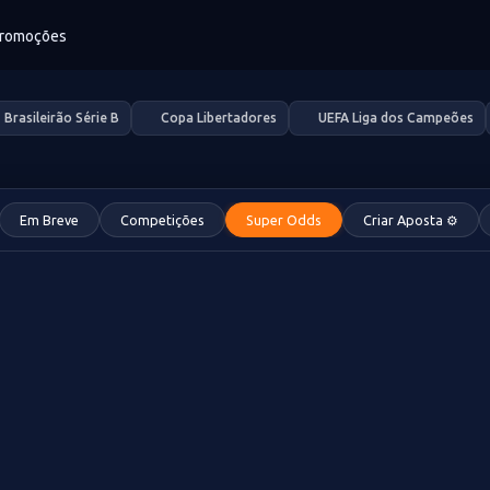
romoções
Brasileirão Série B
Copa Libertadores
UEFA Liga dos Campeões
Em Breve
Competições
Super Odds
Criar Aposta ⚙️