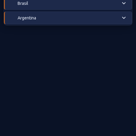
Brasil
Argentina