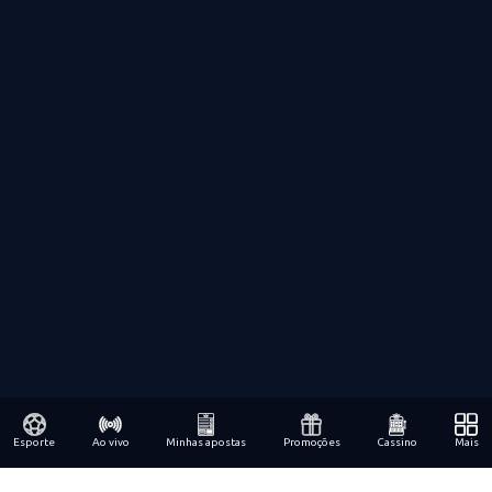
Esporte
Ao vivo
Minhas apostas
Promoções
Cassino
Mais