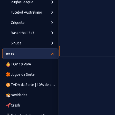
Rugby League
Futebol Australiano
Críquete
Basketball 3x3
Sinuca
Jogos
TOP 10 VIVA
Jogos da Sorte
TADA da Sorte | 10% de cashback diariamente!
Novidades
Crash