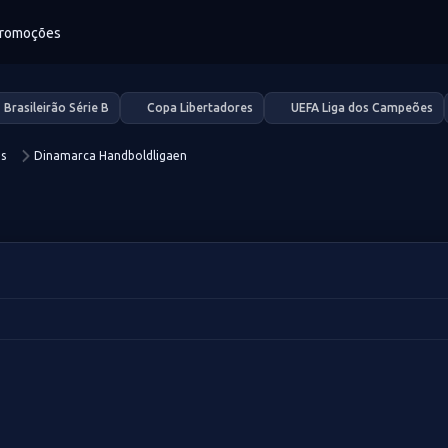
romoções
Brasileirão Série B
Copa Libertadores
UEFA Liga dos Campeões
s
Dinamarca Handboldligaen