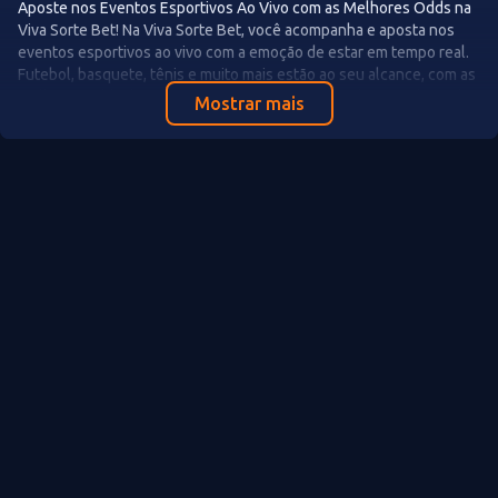
Aposte nos Eventos Esportivos Ao Vivo com as Melhores Odds na
Viva Sorte Bet! Na Viva Sorte Bet, você acompanha e aposta nos
eventos esportivos ao vivo com a emoção de estar em tempo real.
Futebol, basquete, tênis e muito mais estão ao seu alcance, com as
melhores odds do mercado para maximizar suas chances de ganhar
Mostrar mais
enquanto se diverte. Nossa plataforma é intuitiva e permite que
você ajuste suas apostas enquanto o jogo acontece, aproveitando
cada lance. Além disso, garantimos segurança e transparência em
todas as operações, pois a Viva Sorte Bet é regulamentada e
confiável, proporcionando uma experiência de apostas segura e
justa. Seja um apostador iniciante ou experiente, você encontra
ferramentas e suporte para fazer suas apostas com confiança. E,
como sempre, incentivamos o jogo responsável, ajudando você a
manter o equilíbrio entre diversão e controle. Não perca a
oportunidade de viver a emoção do esporte ao vivo com a Viva
Sorte Bet! Faça suas apostas em tempo real, aproveite as melhores
odds e transforme sua paixão por esportes em momentos
inesquecíveis. Palavras-chave relacionadas: eventos esportivos ao
vivo, Viva Sorte Bet, apostas ao vivo, esportes em tempo real,
plataforma de apostas, melhores odds, jogo responsável, apostas
seguras, eventos ao vivo regulamentados.