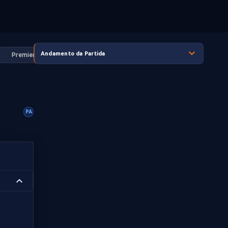
Andamento da Partida
Premier League
La Liga
Serie A
Bundesliga
Ligue 1
PA