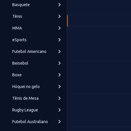
Basquete
Tênis
MMA
eSports
Futebol Americano
Beisebol
Boxe
Hóquei no gelo
Tênis de Mesa
Rugby League
Futebol Australiano