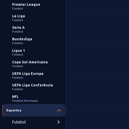
Premier League
Futebol
La Liga
Futebol
Serie A
Futebol
Bundesliga
Futebol
Ligue 1
Futebol
Copa Sul-Americana
Futebol
UEFA Liga Europa
Futebol
UEFA Liga Conferência
Futebol
NFL
Futebol Americano
Esportes
Futebol