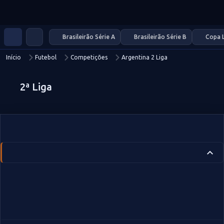
Brasileirão Série A
Brasileirão Série B
Copa 
Início
Futebol
Competições
Argentina 2 Liga
2ª Liga