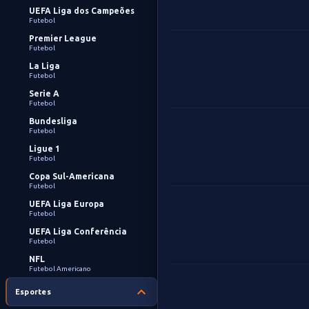
UEFA Liga dos Campeões
Futebol
Premier League
Futebol
La Liga
Futebol
Serie A
Futebol
Bundesliga
Futebol
Ligue 1
Futebol
Copa Sul-Americana
Futebol
UEFA Liga Europa
Futebol
UEFA Liga Conferência
Futebol
NFL
Futebol Americano
Esportes