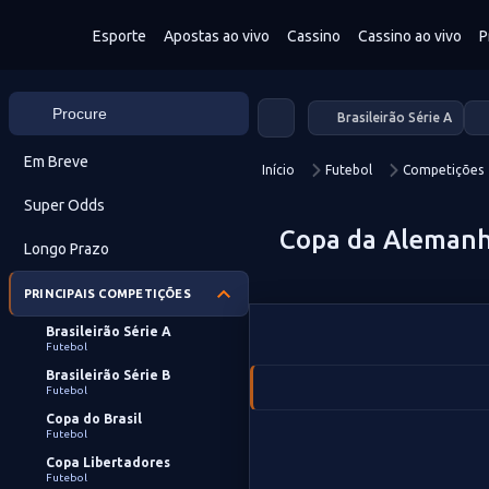
Esporte
Apostas ao vivo
Cassino
Cassino ao vivo
P
Brasileirão Série A
Em Breve
Início
Futebol
Competições
Super Odds
Copa da Aleman
Longo Prazo
PRINCIPAIS COMPETIÇÕES
Brasileirão Série A
Futebol
Brasileirão Série B
Futebol
Copa do Brasil
Futebol
Copa Libertadores
Futebol