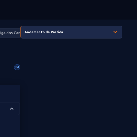
Andamento da Partida
Liga dos Campeões
Premier League
La Liga
Serie A
Bun
PA