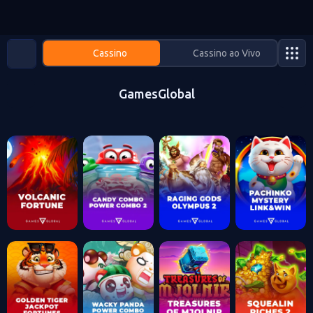
Cassino
Cassino ao Vivo
GamesGlobal