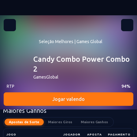
Seleção Melhores | Games Global
Candy Combo Power Combo
2
GamesGlobal
RTP
94%
Jogar valendo
Apostas de Sorte
Maiores Giros
JOGO
JOGADOR
APOSTA
PAGAMENTO