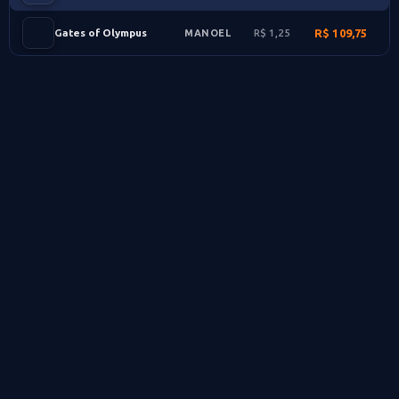
Gates of Olympus
1,25
109,75
MANOEL