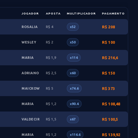
JOGADOR
APOSTA
MULTIPLICADOR
PAGAMENTO
4
208
ROSALIA
x52
2
100
WESLEY
x50
1,9
216,6
MARIA
x114
2,5
150
ADRIANO
x60
5
373
MAICKOW
x74.6
1,2
108,48
MARIA
x90.4
1,5
100,5
VALDECIR
x67
1,2
139,92
MARIA
x116.6