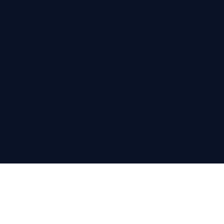
Jurídico