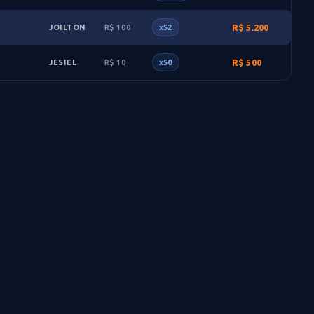
100
5.200
JOILTON
x52
10
500
JESIEL
x50