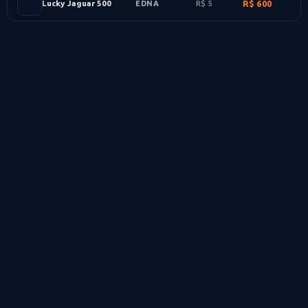
Lucky Jaguar 500
5
600
EDNA