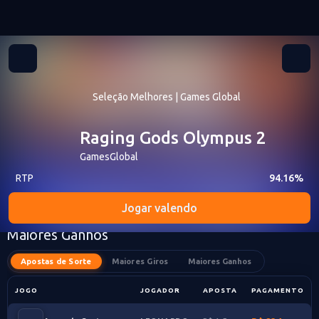
Seleção Melhores | Games Global
Raging Gods Olympus 2
GamesGlobal
RTP
94.16%
Jogar valendo
Apostas de Sorte
Maiores Giros
JOGO
JOGADOR
APOSTA
PAGAMENTO