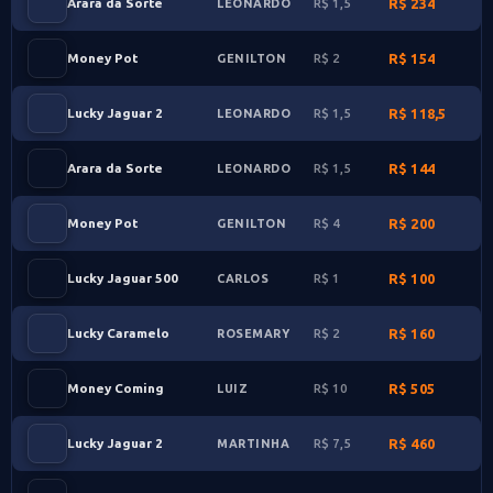
Arara da Sorte
1,5
234
LEONARDO
Money Pot
2
154
GENILTON
Lucky Jaguar 2
1,5
118,5
LEONARDO
Arara da Sorte
1,5
144
LEONARDO
Money Pot
4
200
GENILTON
Lucky Jaguar 500
1
100
CARLOS
Lucky Caramelo
2
160
ROSEMARY
Money Coming
10
505
LUIZ
Lucky Jaguar 2
7,5
460
MARTINHA