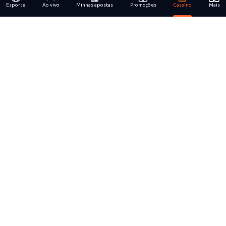
Esporte
Ao vivo
Minhas apostas
Promoções
Cassino
Mais
Licença
Informações
Jurídico
Suporte
Pagamentos
Sociais