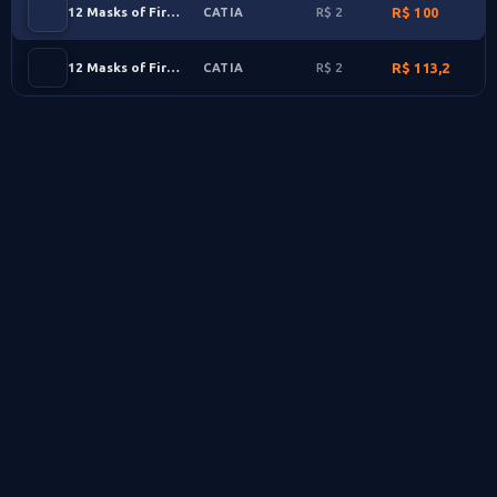
12 Masks of Fire Drum Frenzy
2
100
CATIA
12 Masks of Fire Drum Frenzy
2
113,2
CATIA