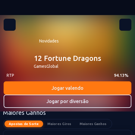
Novidades
12 Fortune Dragons
GamesGlobal
RTP
94.13%
Jogar valendo
Jogar por diversão
Apostas de Sorte
Maiores Giros