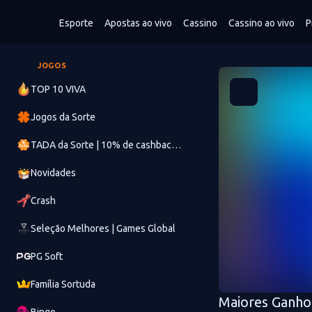
Esporte
Apostas ao vivo
Cassino
Cassino ao vivo
P
JOGOS
TOP 10 VIVA
Jogos da Sorte
TADA da Sorte | 10% de cashback diariamente!
Novidades
Crash
Seleção Melhores | Games Global
PG Soft
Família Sortuda