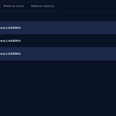
Maiores Giros
tery Link&Win
tery Link&Win
tery Link&Win