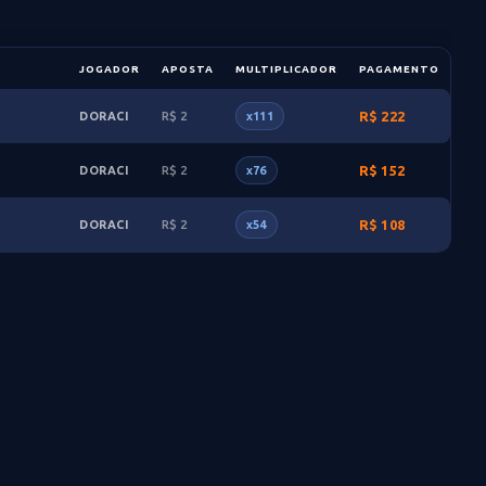
JOGADOR
APOSTA
MULTIPLICADOR
PAGAMENTO
2
222
DORACI
x111
2
152
DORACI
x76
2
108
DORACI
x54