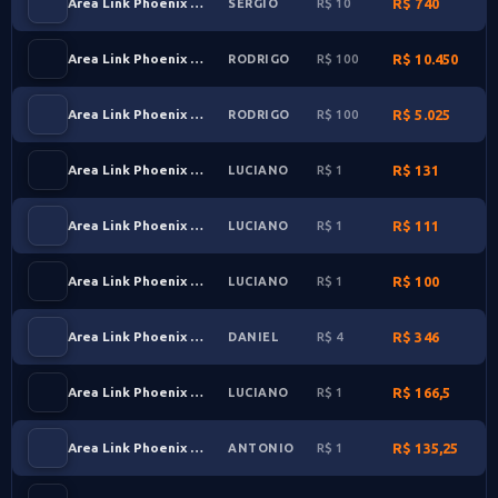
Area Link Phoenix Firestorm
10
740
SERGIO
Area Link Phoenix Firestorm
100
10.450
RODRIGO
Area Link Phoenix Firestorm
100
5.025
RODRIGO
Area Link Phoenix Firestorm
1
131
LUCIANO
Area Link Phoenix Firestorm
1
111
LUCIANO
Area Link Phoenix Firestorm
1
100
LUCIANO
Area Link Phoenix Firestorm
4
346
DANIEL
Area Link Phoenix Firestorm
1
166,5
LUCIANO
Area Link Phoenix Firestorm
1
135,25
ANTONIO