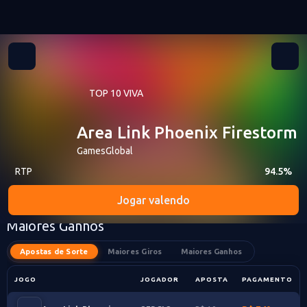
TOP 10 VIVA
Area Link Phoenix Firestorm
GamesGlobal
RTP
94.5%
Jogar valendo
Apostas de Sorte
Maiores Giros
JOGO
JOGADOR
APOSTA
PAGAMENTO