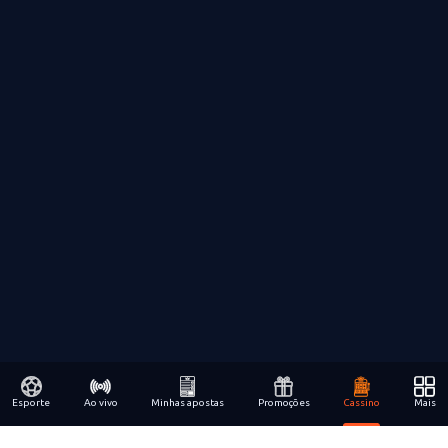
Esporte
Ao vivo
Minhas apostas
Promoções
Cassino
Mais