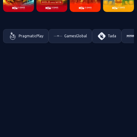
PragmaticPlay
GamesGlobal
Tada