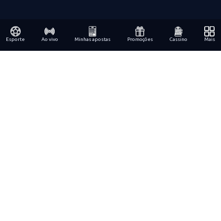
Esporte
Ao vivo
Minhas apostas
Promoções
Cassino
Mais
Licença
Informações
Jurídico
Suporte
Pagamentos