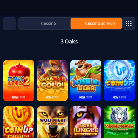
Cassino
Cassino ao Vivo
3 Oaks