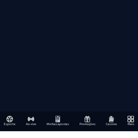
Esporte
Ao vivo
Minhas apostas
Promoções
Cassino
Mais