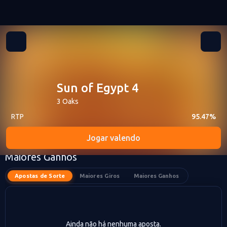
Sun of Egypt 4
3 Oaks
RTP
95.47%
Jogar valendo
Apostas de Sorte
Maiores Giros
Ainda não há nenhuma aposta.