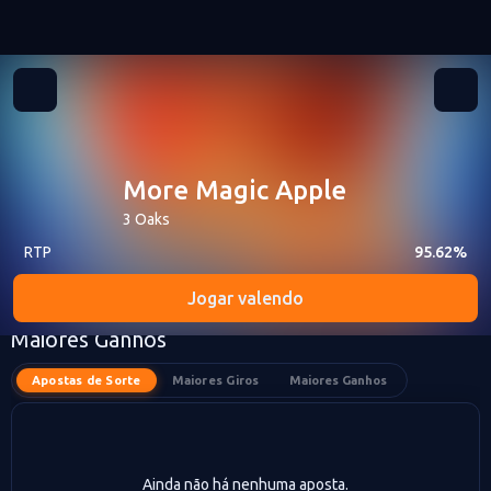
More Magic Apple
3 Oaks
RTP
95.62%
Jogar valendo
Apostas de Sorte
Maiores Giros
Ainda não há nenhuma aposta.