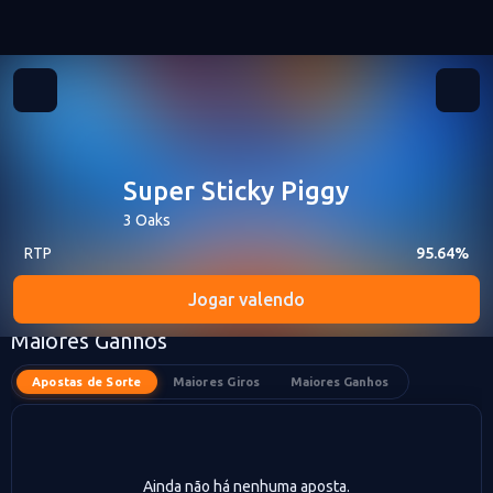
Super Sticky Piggy
3 Oaks
RTP
95.64%
Jogar valendo
Apostas de Sorte
Maiores Giros
Ainda não há nenhuma aposta.