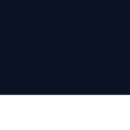
Suporte
Pagamentos