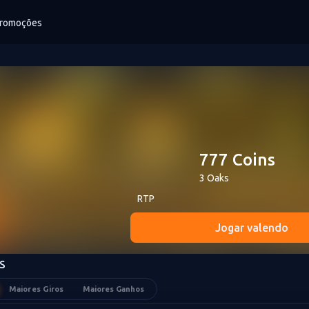
romoções
777 Coins
3 Oaks
RTP
Jogar valendo
Maiores Giros