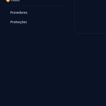
Todos
Provedores
Promoções