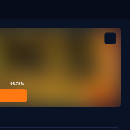
95.75%