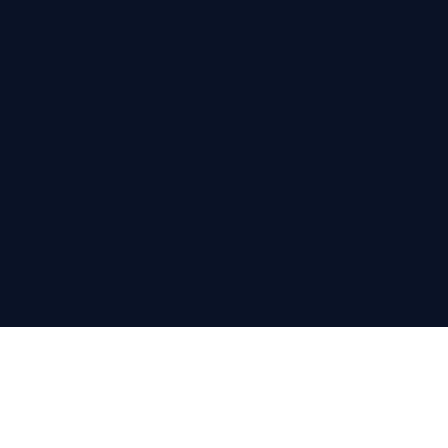
Licença
Informações