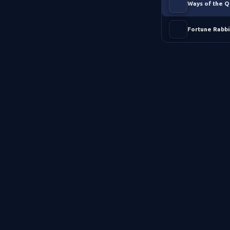
Ways of the Q
Fortune Rabbi