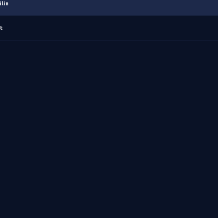
ilin
t