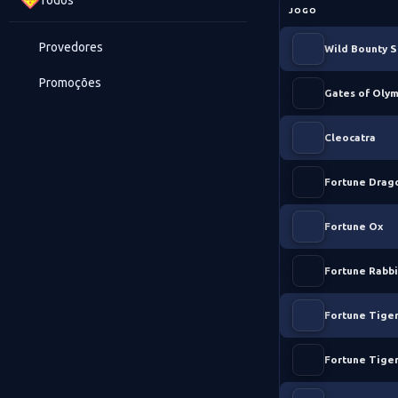
Todos
JOGO
Provedores
Wild Bounty 
Promoções
Gates of Oly
Cleocatra
Fortune Drag
Fortune Ox
Fortune Rabbi
Fortune Tige
Fortune Tige