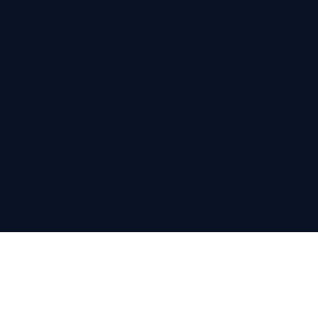
Jurídico