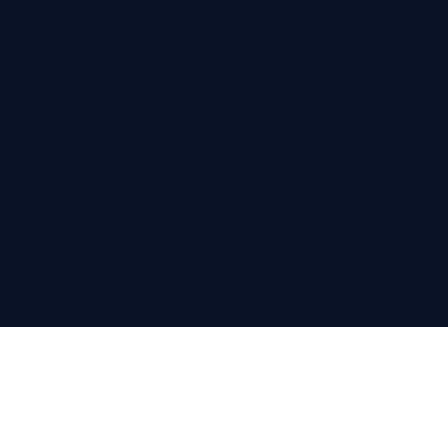
Suporte
Pagamentos