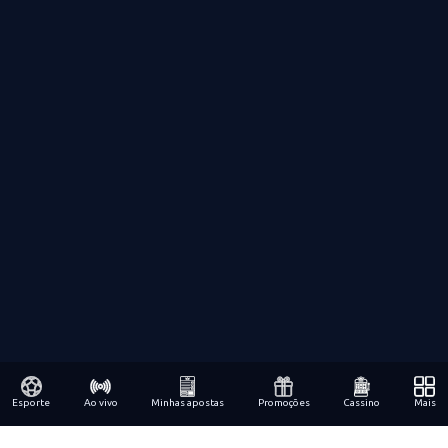
Esporte
Ao vivo
Minhas apostas
Promoções
Cassino
Mais