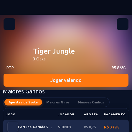
Tiger Jungle
3 Oaks
RTP
95.86%
Jogar valendo
Apostas de Sorte
Maiores Giros
JOGO
JOGADOR
APOSTA
PAGAMENTO
Fortune Garuda 500
0,75
379,8
SIDNEY