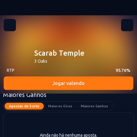
Scarab Temple
3 Oaks
RTP
95.76%
Jogar valendo
Apostas de Sorte
Maiores Giros
Ainda não há nenhuma aposta.