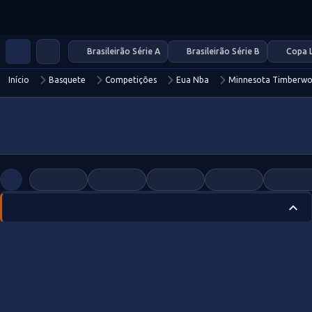
Brasileirão Série A
Brasileirão Série B
Copa 
Início
Basquete
Competições
Eua Nba
Minnesota Timberwol