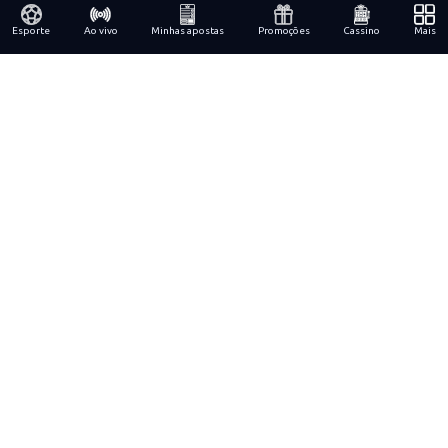
Esporte
Ao vivo
Minhas apostas
Promoções
Cassino
Mais
Licença
Informações
Jurídico
Suporte
Pagamentos
Sociais