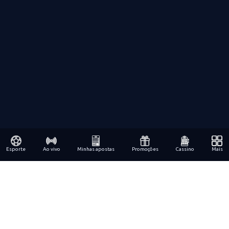
Esporte
Ao vivo
Minhas apostas
Promoções
Cassino
Mais
Licença