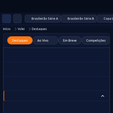
Brasileirão Série A
Brasileirão Série B
Copa 
Início
Volei
Destaques
Destaques
Ao Vivo
Em Breve
Competições