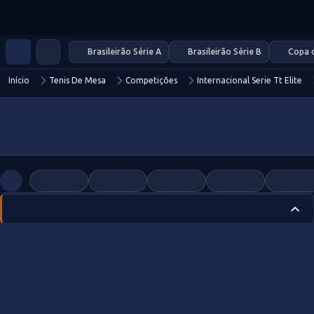
Brasileirão Série A
Brasileirão Série B
Copa d
Início
Tenis De Mesa
Competições
Internacional Serie Tt Elite