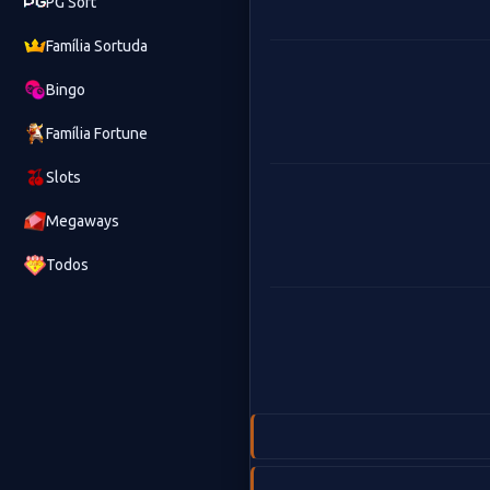
PG Soft
Família Sortuda
Bingo
Família Fortune
Slots
Megaways
Todos