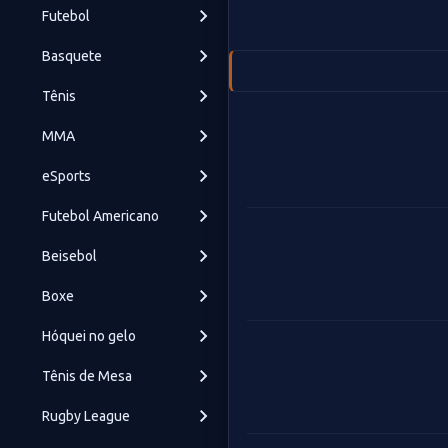
Futebol
Basquete
Tênis
MMA
eSports
Futebol Americano
Beisebol
Boxe
Hóquei no gelo
Tênis de Mesa
Rugby League