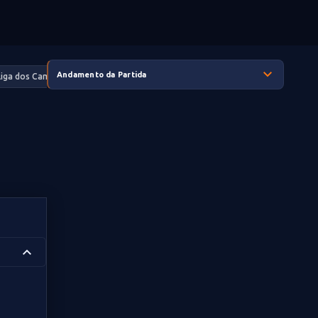
Andamento da Partida
Liga dos Campeões
Premier League
La Liga
Serie A
Bun