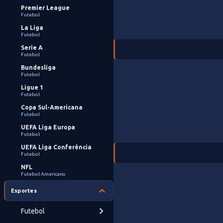
Premier League
Futebol
La Liga
Futebol
Serie A
Futebol
Bundesliga
Futebol
Ligue 1
Futebol
Copa Sul-Americana
Futebol
UEFA Liga Europa
Futebol
UEFA Liga Conferência
Futebol
NFL
Futebol Americano
Esportes
Futebol