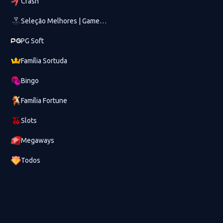
Crash
Seleção Melhores | Games Global
PG Soft
Família Sortuda
Bingo
Família Fortune
Slots
Megaways
Todos