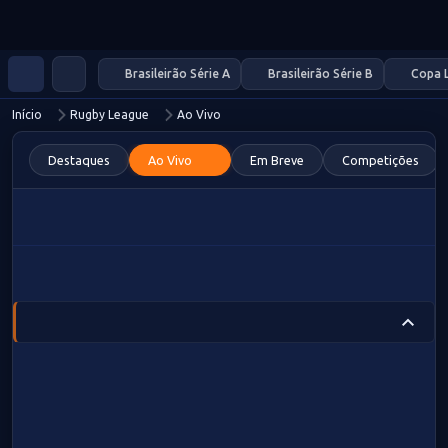
Brasileirão Série A
Brasileirão Série B
Copa 
Início
Rugby League
Ao Vivo
Destaques
Ao Vivo
Em Breve
Competições