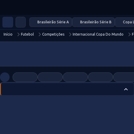
Brasileirão Série A
Brasileirão Série B
Copa 
Início
Futebol
Competições
Internacional Copa Do Mundo
F