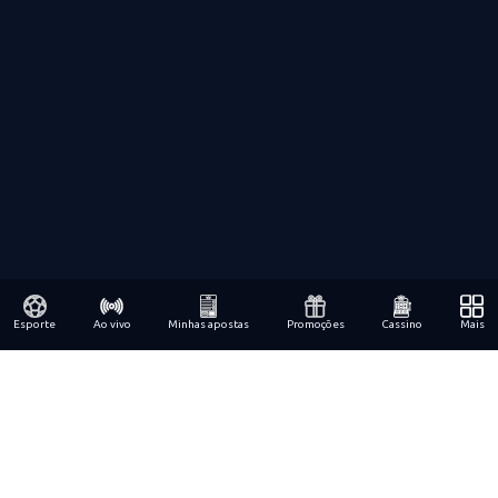
Esporte
Ao vivo
Minhas apostas
Promoções
Cassino
Mais
Licença