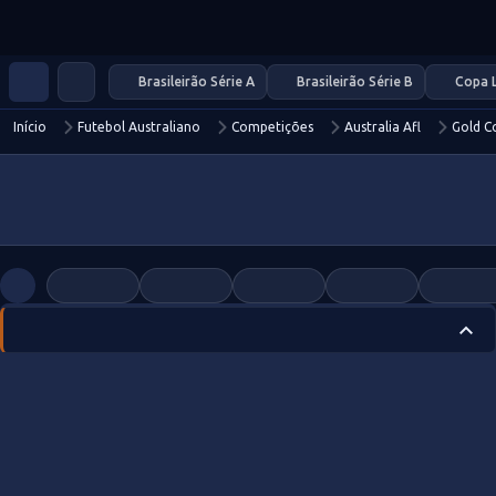
Brasileirão Série A
Brasileirão Série B
Copa 
Início
Futebol Australiano
Competições
Australia Afl
Gold Co