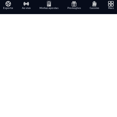
Esporte
Ao vivo
Minhas apostas
Promoções
Cassino
Mais
Licença
Informações
Jurídico
Suporte
Pagamentos
Sociais