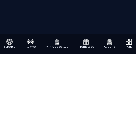
Esporte
Ao vivo
Minhas apostas
Promoções
Cassino
Mais
Licença
Informações
Jurídico
Suporte