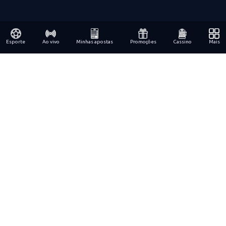
Esporte
Ao vivo
Minhas apostas
Promoções
Cassino
Mais
Licença
Informações
Jurídico
Suporte
Pagamentos